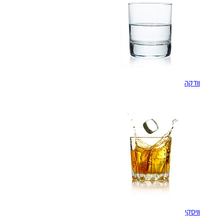
וודקה
וויסקי