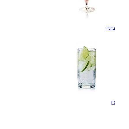
ברנדי
ג'ין