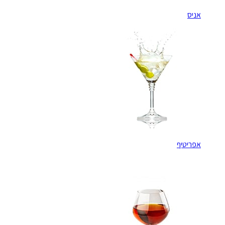
אניס
אפריטיף