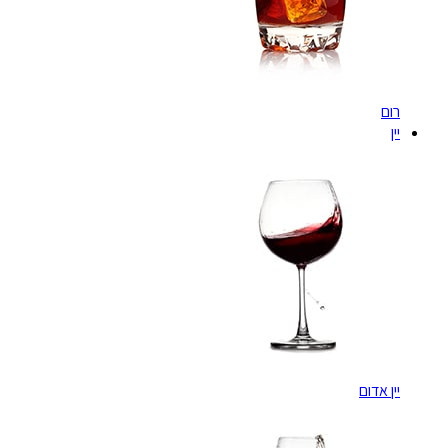
רום
יין
יין אדום