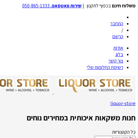
משלוח חינם
בכפוף לתקנון |
שירות וואטסאפ.
050-865-1333
התחבר
/
הרשם
אודות
בלוג
צור קשר
רשימת החלומות שלי
liquor-store
חנות משקאות איכותית במחירים נוחים
כל הקטגוריות