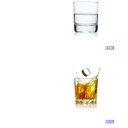
וודקה
וויסקי