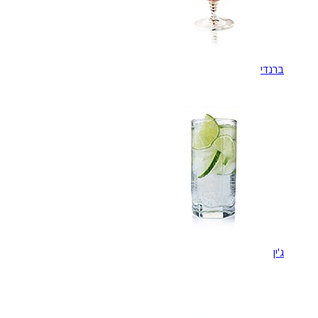
ברנדי
ג'ין