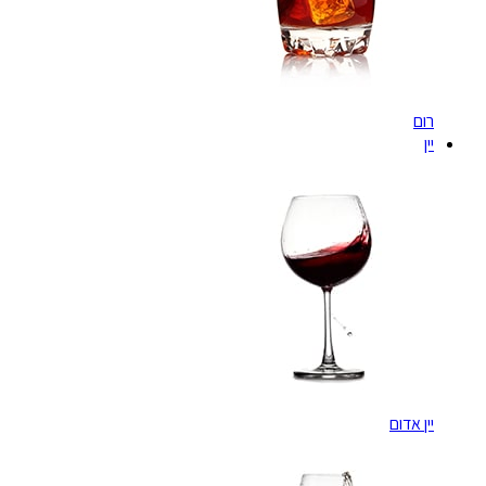
רום
יין
יין אדום