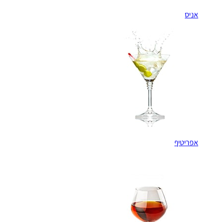
אניס
אפריטיף