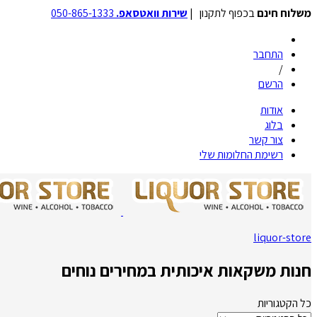
משלוח חינם
בכפוף לתקנון |
שירות וואטסאפ.
050-865-1333
התחבר
/
הרשם
אודות
בלוג
צור קשר
רשימת החלומות שלי
liquor-store
חנות משקאות איכותית במחירים נוחים
כל הקטגוריות