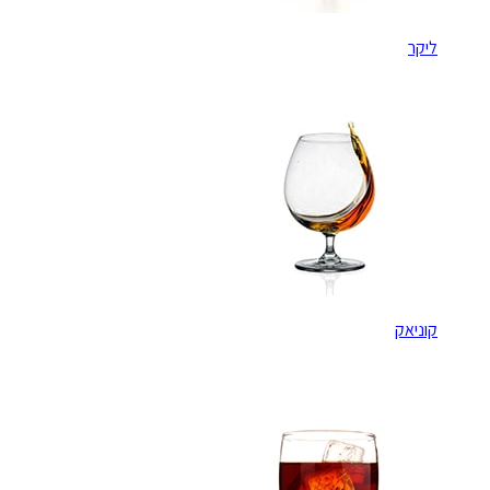
ליקר
קוניאק