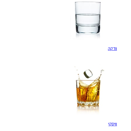
וודקה
וויסקי