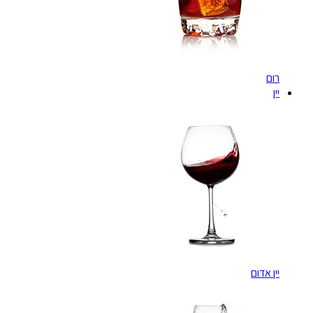
רום
יין
יין אדום