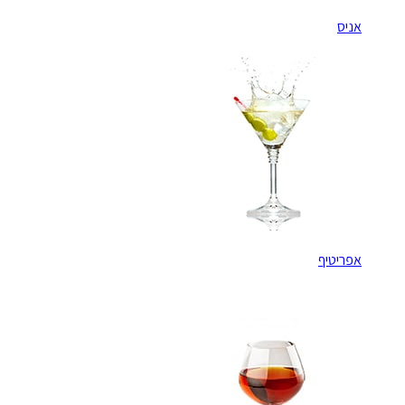
אניס
אפריטיף