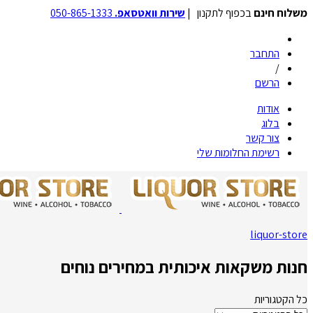
משלוח חינם
בכפוף לתקנון |
שירות וואטסאפ.
050-865-1333
התחבר
/
הרשם
אודות
בלוג
צור קשר
רשימת החלומות שלי
liquor-store
חנות משקאות איכותית במחירים נוחים
כל הקטגוריות