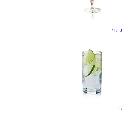
ברנדי
ג'ין