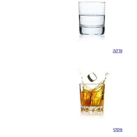
וודקה
וויסקי