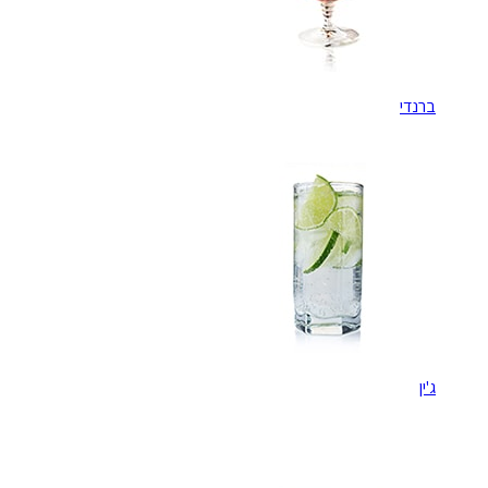
ברנדי
ג'ין