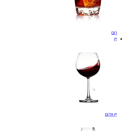
רום
יין
יין אדום