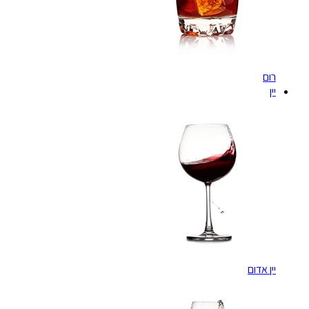
רום
יין
יין אדום