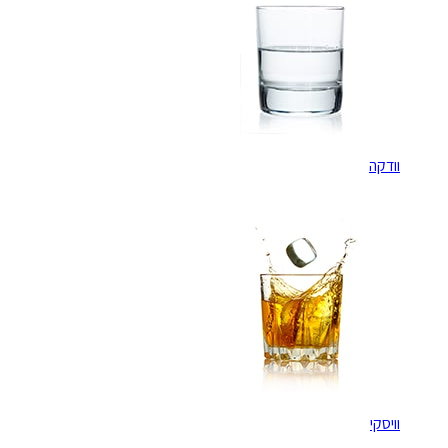
וודקה
וויסקי