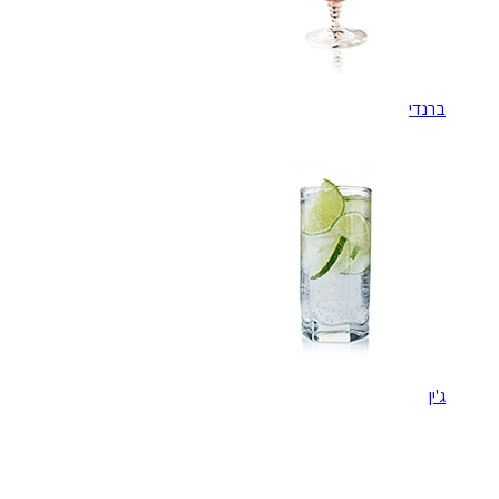
ברנדי
ג'ין