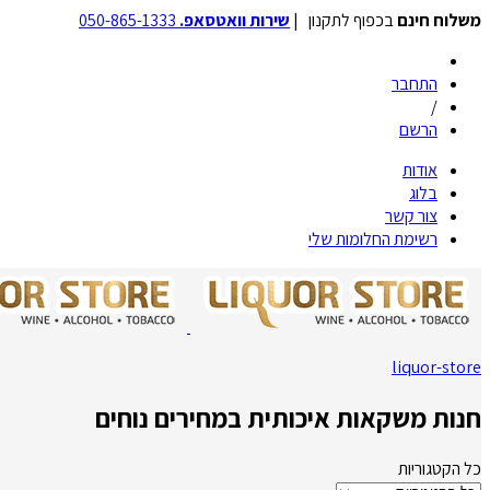
משלוח חינם
בכפוף לתקנון |
שירות וואטסאפ.
050-865-1333
התחבר
/
הרשם
אודות
בלוג
צור קשר
רשימת החלומות שלי
liquor-store
חנות משקאות איכותית במחירים נוחים
כל הקטגוריות