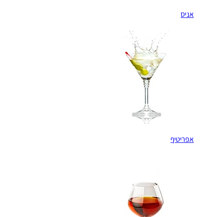
אניס
אפריטיף