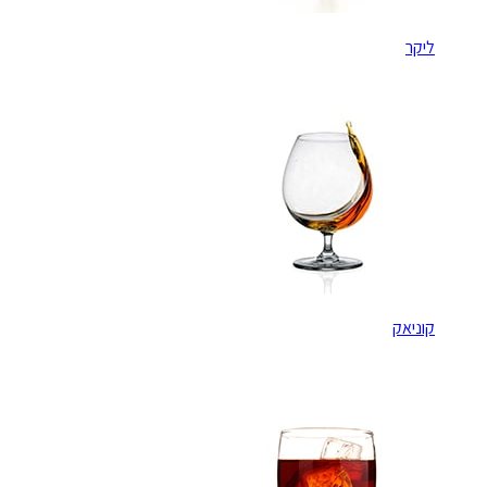
ליקר
קוניאק