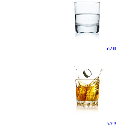
וודקה
וויסקי