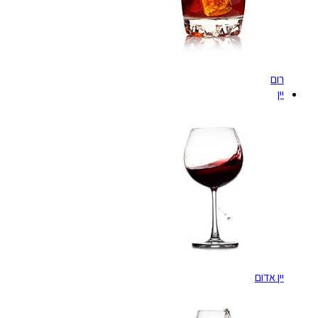
רום
יין
יין אדום