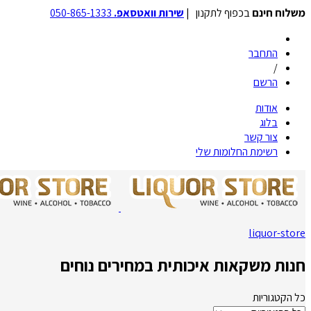
משלוח חינם
בכפוף לתקנון |
שירות וואטסאפ.
050-865-1333
התחבר
/
הרשם
אודות
בלוג
צור קשר
רשימת החלומות שלי
liquor-store
חנות משקאות איכותית במחירים נוחים
כל הקטגוריות