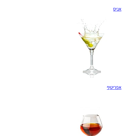
אניס
אפריטיף