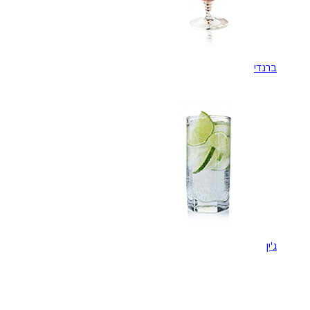
ברנדי
ג'ין