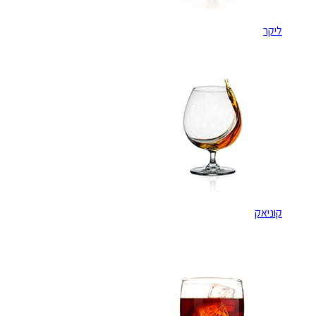
ליקר
קוניאק