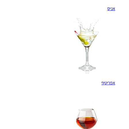
אניס
אפריטיף