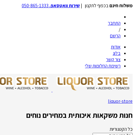
משלוח חינם
בכפוף לתקנון |
שירות וואטסאפ.
050-865-1333
התחבר
/
הרשם
אודות
בלוג
צור קשר
רשימת החלומות שלי
liquor-store
חנות משקאות איכותית במחירים נוחים
כל הקטגוריות