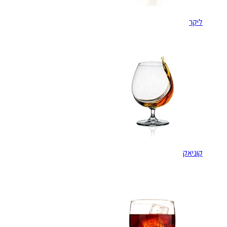
ליקר
קוניאק