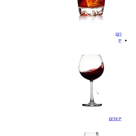
רום
יין
יין אדום