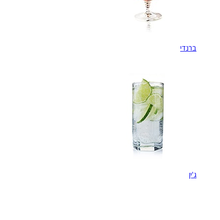
ברנדי
ג'ין