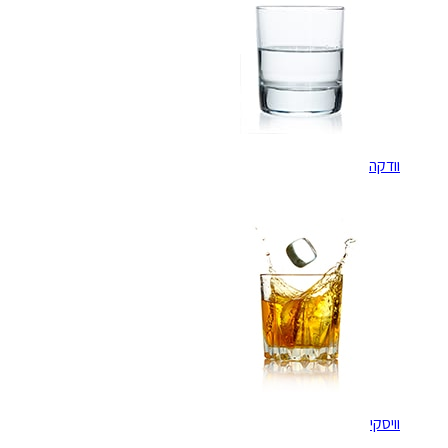
וודקה
וויסקי