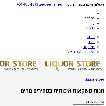
משלוח חינם
בכפוף לתקנון |
שירות וואטסאפ.
050-865-1333
התחבר
/
הרשם
אודות
בלוג
צור קשר
רשימת החלומות שלי
liquor-store
חנות משקאות איכותית במחירים נוחים
כל הקטגוריות