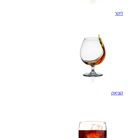
ליקר
קוניאק