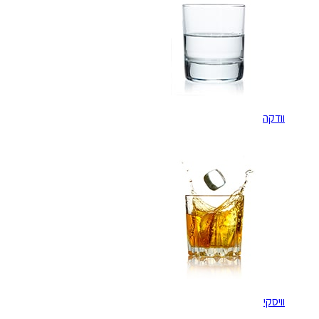
וודקה
וויסקי