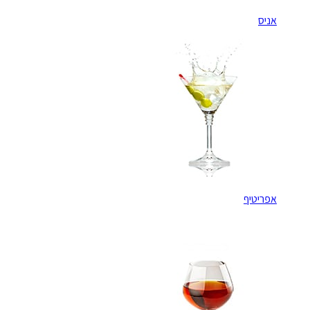
אניס
אפריטיף