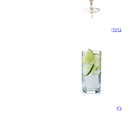
ברנדי
ג'ין