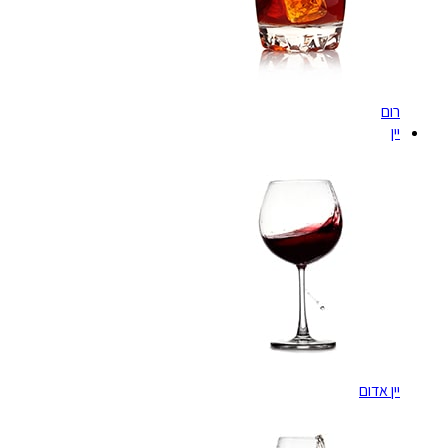
רום
יין
יין אדום