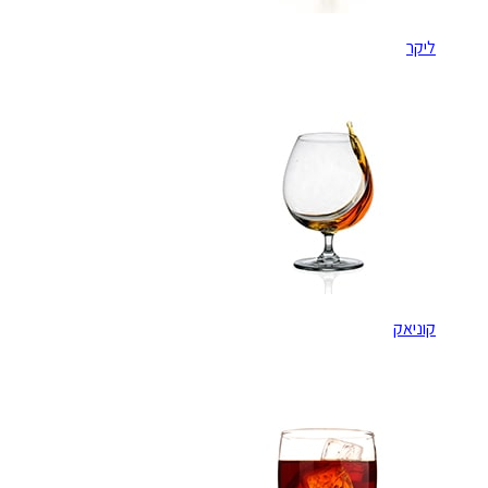
ליקר
קוניאק