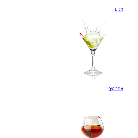
אניס
אפריטיף