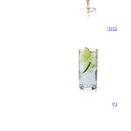
ברנדי
ג'ין