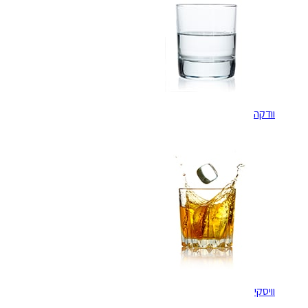
וודקה
וויסקי