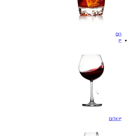
רום
יין
יין אדום