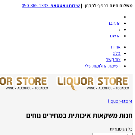
משלוח חינם
בכפוף לתקנון |
שירות וואטסאפ.
050-865-1333
התחבר
/
הרשם
אודות
בלוג
צור קשר
רשימת החלומות שלי
liquor-store
חנות משקאות איכותית במחירים נוחים
כל הקטגוריות