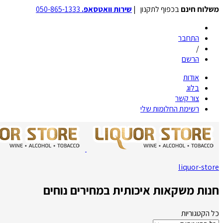
משלוח חינם
בכפוף לתקנון |
שירות וואטסאפ.
050-865-1333
התחבר
/
הרשם
אודות
בלוג
צור קשר
רשימת החלומות שלי
liquor-store
חנות משקאות איכותית במחירים נוחים
כל הקטגוריות