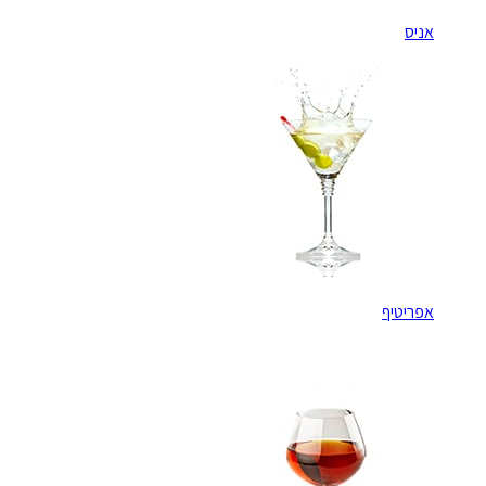
אניס
אפריטיף