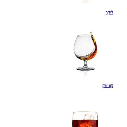
ליקר
קוניאק