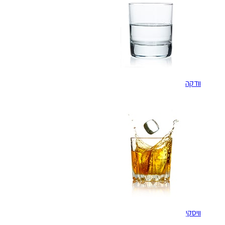
וודקה
וויסקי