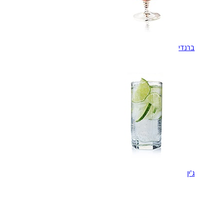
ברנדי
ג'ין