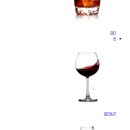
רום
יין
יין אדום