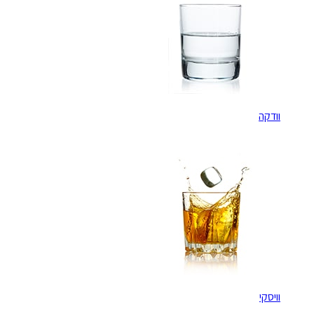
וודקה
וויסקי