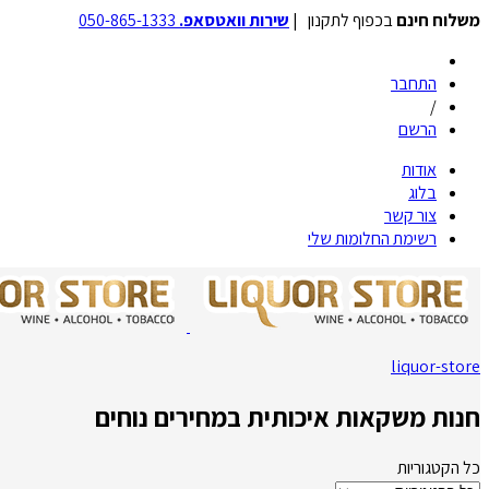
משלוח חינם
בכפוף לתקנון |
שירות וואטסאפ.
050-865-1333
התחבר
/
הרשם
אודות
בלוג
צור קשר
רשימת החלומות שלי
liquor-store
חנות משקאות איכותית במחירים נוחים
כל הקטגוריות