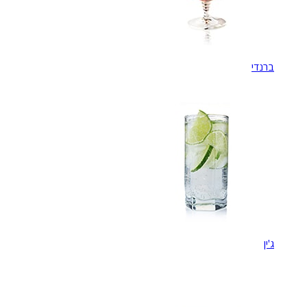
ברנדי
ג'ין