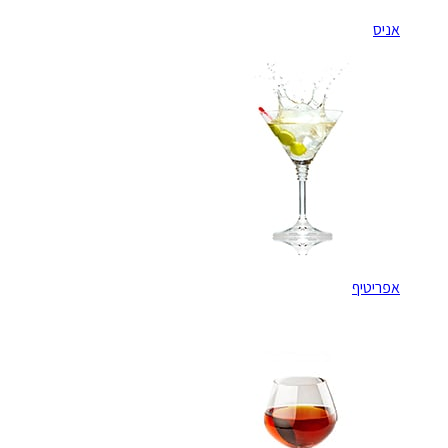
אניס
אפריטיף