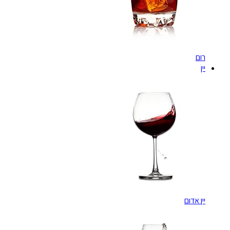
רום
יין
יין אדום