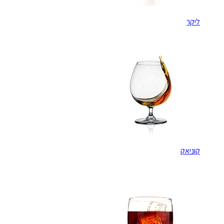
ליקר
קוניאק