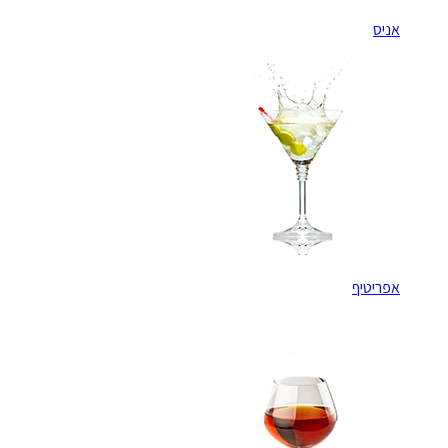
אניס
אפריטיף