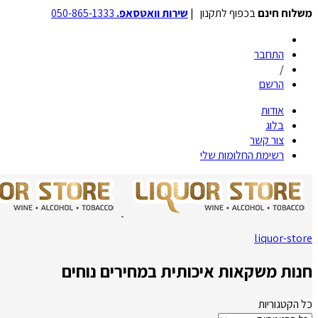
משלוח חינם
בכפוף לתקנון |
שירות וואטסאפ.
050-865-1333
התחבר
/
הרשם
אודות
בלוג
צור קשר
רשימת החלומות שלי
liquor-store
חנות משקאות איכותית במחירים נוחים
כל הקטגוריות