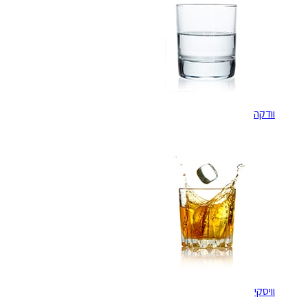
וודקה
וויסקי