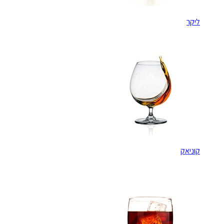
ליקר
קוניאק