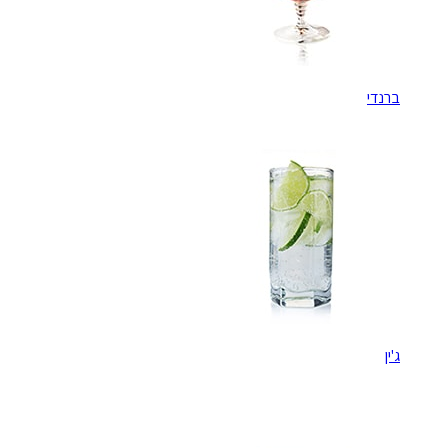
ברנדי
ג'ין