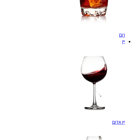
רום
יין
יין אדום