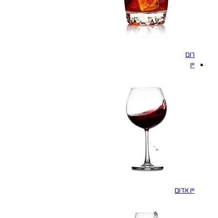
רום
יין
יין אדום