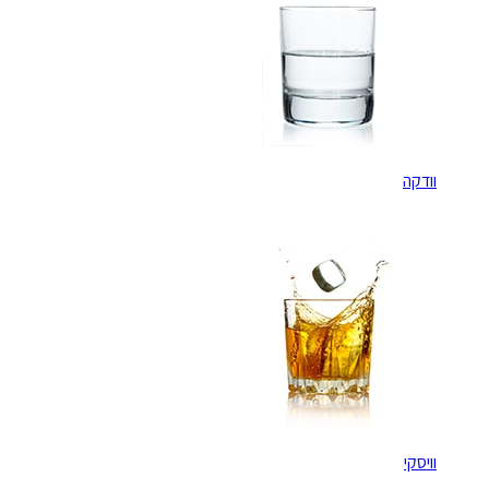
וודקה
וויסקי