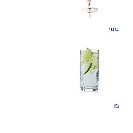
ברנדי
ג'ין