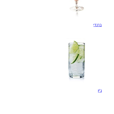
ברנדי
ג'ין