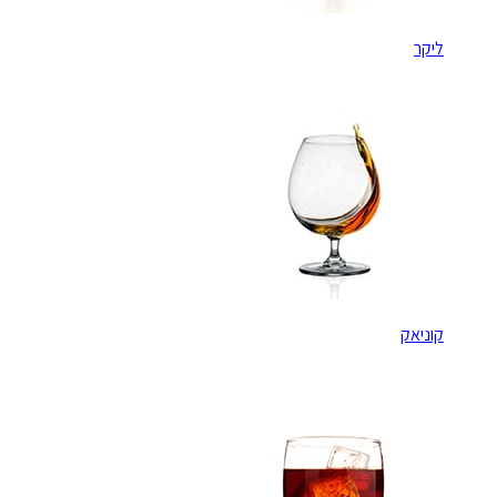
ליקר
קוניאק