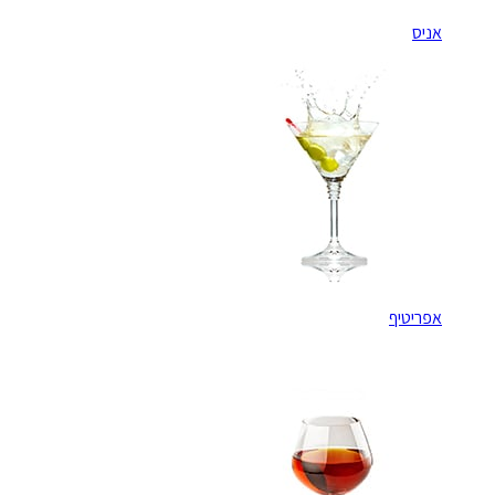
אניס
אפריטיף