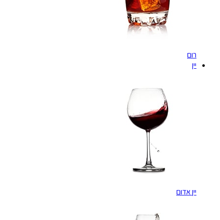
רום
יין
יין אדום