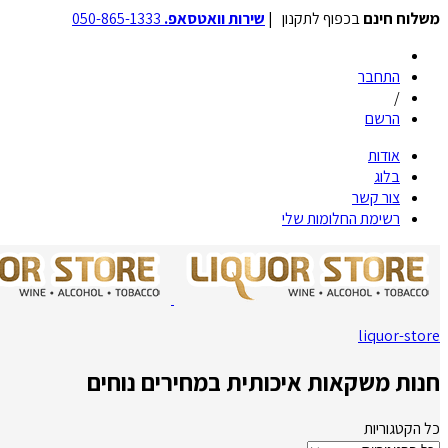
משלוח חינם
בכפוף לתקנון |
שירות וואטסאפ.
050-865-1333
התחבר
/
הרשם
אודות
בלוג
צור קשר
רשימת החלומות שלי
liquor-store
חנות משקאות איכותית במחירים נוחים
כל הקטגוריות