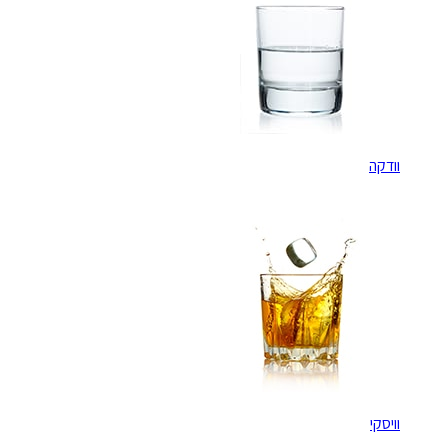
וודקה
וויסקי