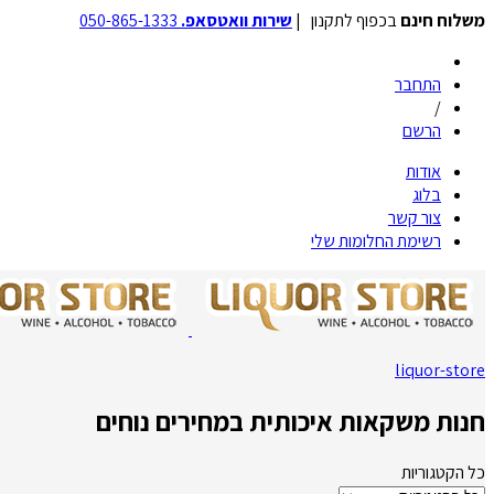
משלוח חינם
בכפוף לתקנון |
שירות וואטסאפ.
050-865-1333
התחבר
/
הרשם
אודות
בלוג
צור קשר
רשימת החלומות שלי
liquor-store
חנות משקאות איכותית במחירים נוחים
כל הקטגוריות