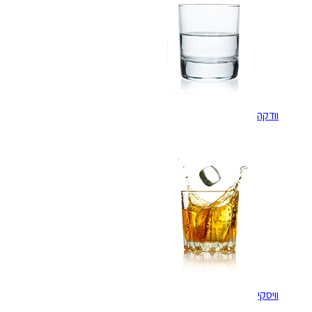
וודקה
וויסקי