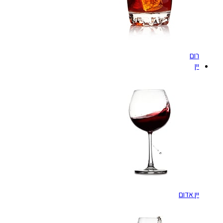
רום
יין
יין אדום