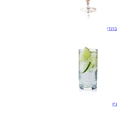
ברנדי
ג'ין