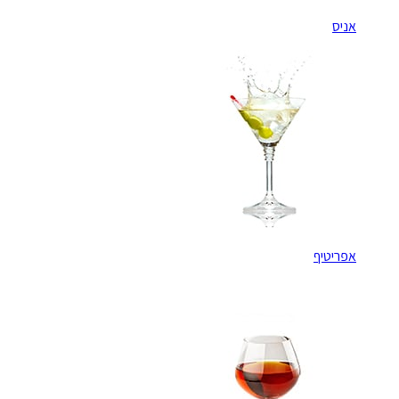
אניס
אפריטיף