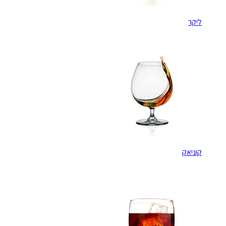
ליקר
קוניאק