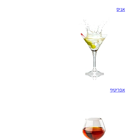
אניס
אפריטיף