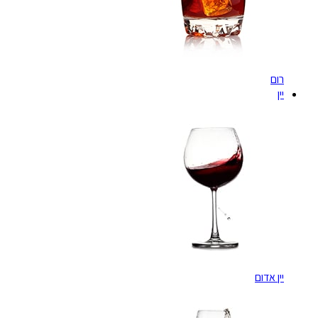
רום
יין
יין אדום