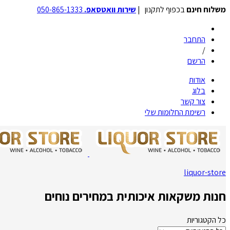
משלוח חינם
בכפוף לתקנון |
שירות וואטסאפ.
050-865-1333
התחבר
/
הרשם
אודות
בלוג
צור קשר
רשימת החלומות שלי
liquor-store
חנות משקאות איכותית במחירים נוחים
כל הקטגוריות