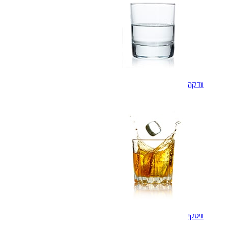
וודקה
וויסקי