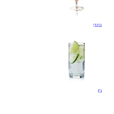
ברנדי
ג'ין