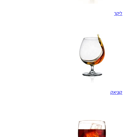
ליקר
קוניאק