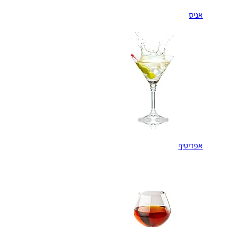
אניס
אפריטיף