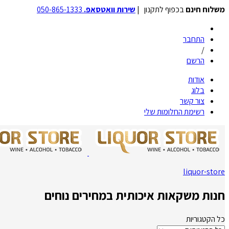
משלוח חינם
בכפוף לתקנון |
שירות וואטסאפ.
050-865-1333
התחבר
/
הרשם
אודות
בלוג
צור קשר
רשימת החלומות שלי
liquor-store
חנות משקאות איכותית במחירים נוחים
כל הקטגוריות