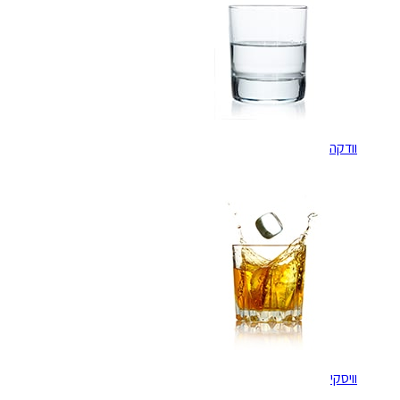
וודקה
וויסקי