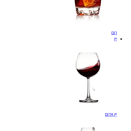
רום
יין
יין אדום