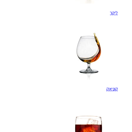
ליקר
קוניאק