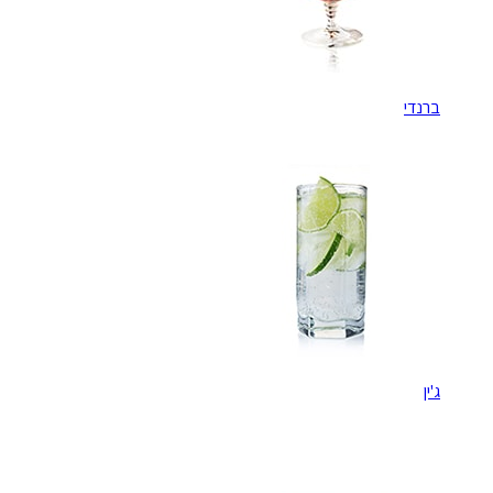
ברנדי
ג'ין