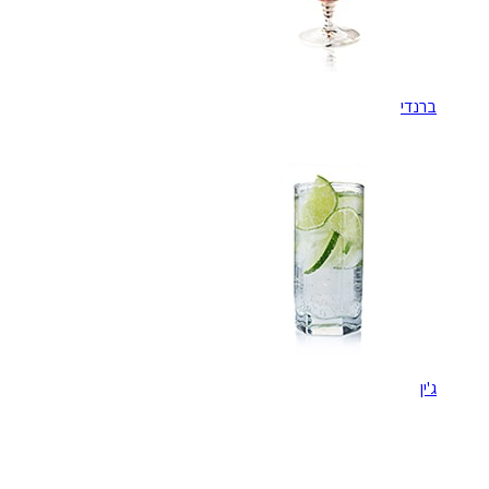
ברנדי
ג'ין