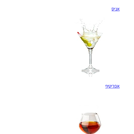
אניס
אפריטיף