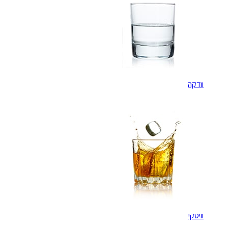
וודקה
וויסקי