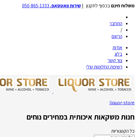
משלוח חינם
בכפוף לתקנון |
שירות וואטסאפ.
050-865-1333
התחבר
/
הרשם
אודות
בלוג
צור קשר
רשימת החלומות שלי
liquor-store
חנות משקאות איכותית במחירים נוחים
כל הקטגוריות