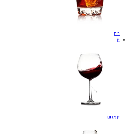
רום
יין
יין אדום