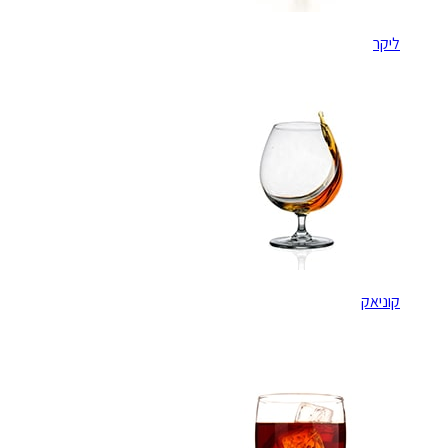
ליקר
קוניאק