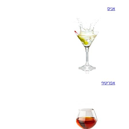
אניס
אפריטיף