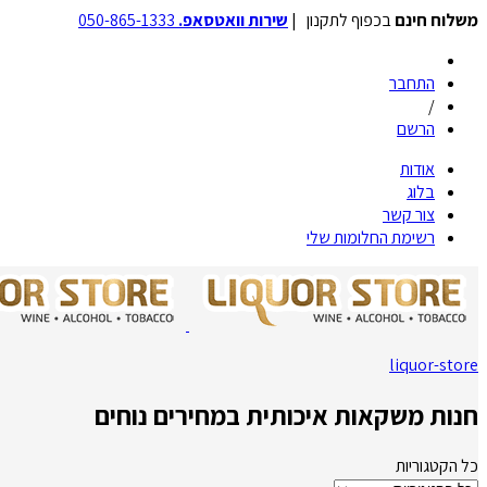
משלוח חינם
בכפוף לתקנון |
שירות וואטסאפ.
050-865-1333
התחבר
/
הרשם
אודות
בלוג
צור קשר
רשימת החלומות שלי
liquor-store
חנות משקאות איכותית במחירים נוחים
כל הקטגוריות