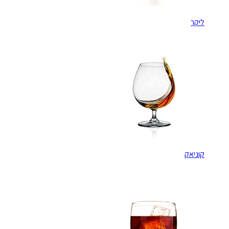
ליקר
קוניאק