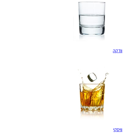
וודקה
וויסקי