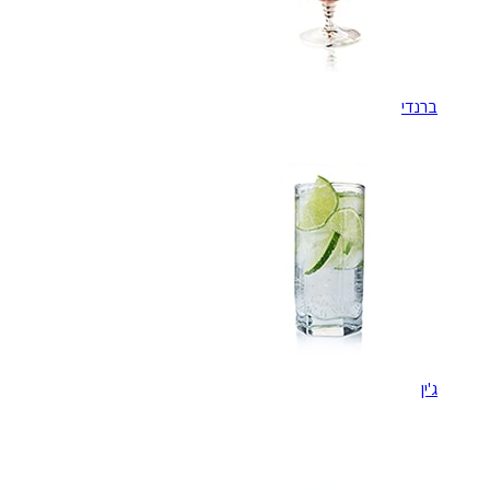
ברנדי
ג'ין