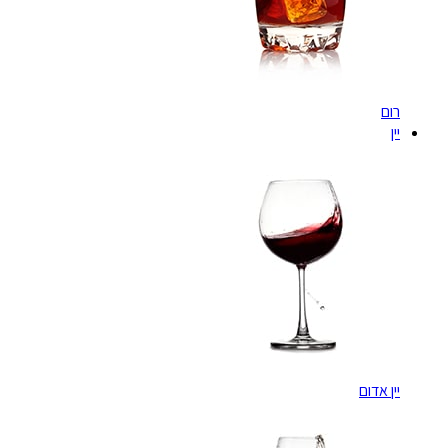
רום
יין
יין אדום