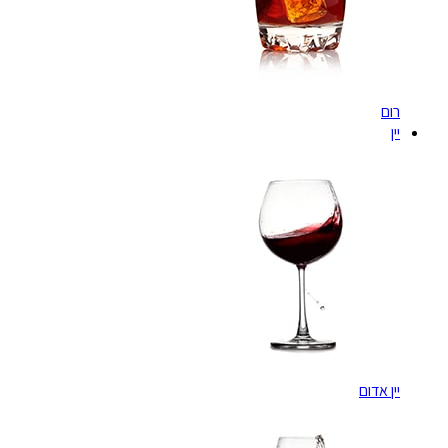
רום
יין
יין אדום