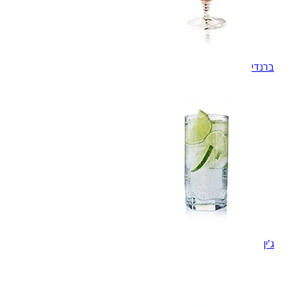
ברנדי
ג'ין