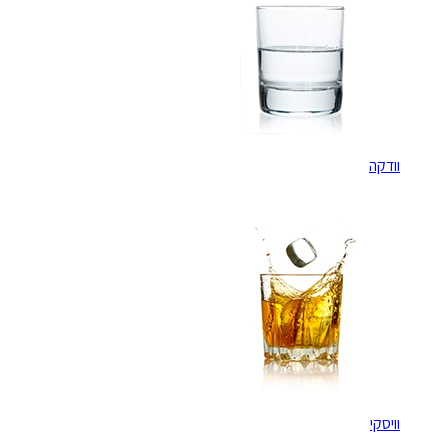
וודקה
וויסקי