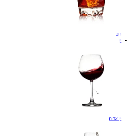
רום
יין
יין אדום