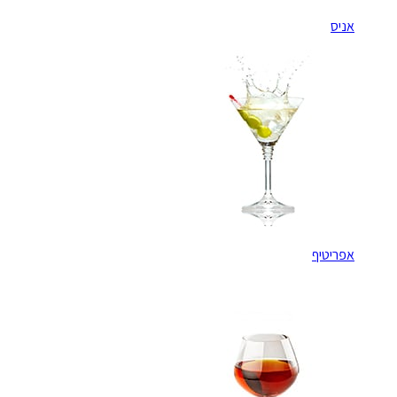
אניס
אפריטיף