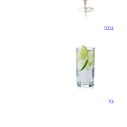
ברנדי
ג'ין