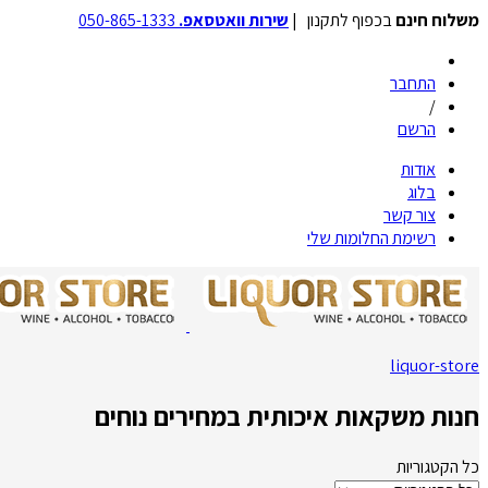
משלוח חינם
בכפוף לתקנון |
שירות וואטסאפ.
050-865-1333
התחבר
/
הרשם
אודות
בלוג
צור קשר
רשימת החלומות שלי
liquor-store
חנות משקאות איכותית במחירים נוחים
כל הקטגוריות