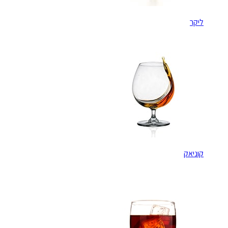
ליקר
קוניאק