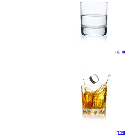
וודקה
וויסקי