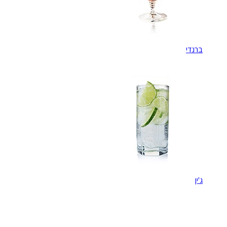
ברנדי
ג'ין