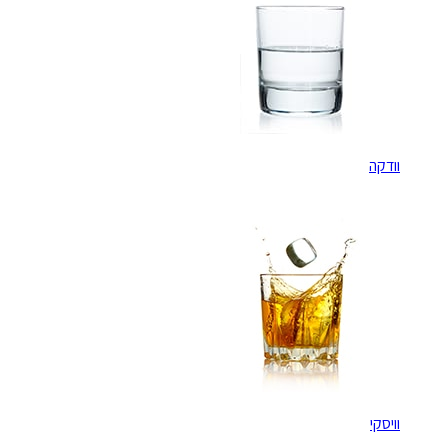
וודקה
וויסקי