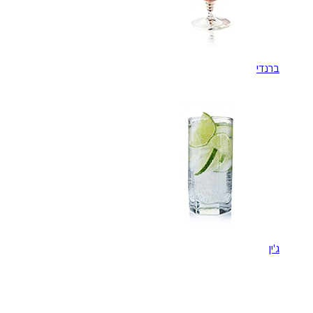
ברנדי
ג'ין