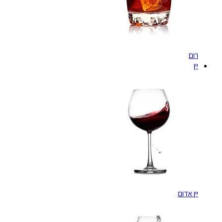
רום
יין
יין אדום