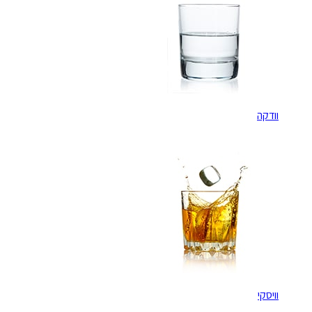
וודקה
וויסקי