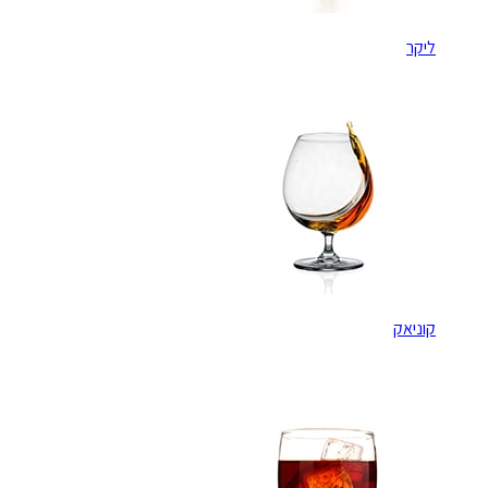
ליקר
קוניאק