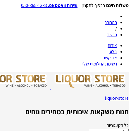
משלוח חינם
בכפוף לתקנון |
שירות וואטסאפ.
050-865-1333
התחבר
/
הרשם
אודות
בלוג
צור קשר
רשימת החלומות שלי
liquor-store
חנות משקאות איכותית במחירים נוחים
כל הקטגוריות