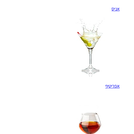
אניס
אפריטיף