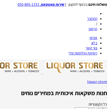
משלוח חינם
בכפוף לתקנון |
שירות וואטסאפ.
050-865-1333
התחבר
/
הרשם
אודות
בלוג
צור קשר
רשימת החלומות שלי
liquor-store
חנות משקאות איכותית במחירים נוחים
כל הקטגוריות