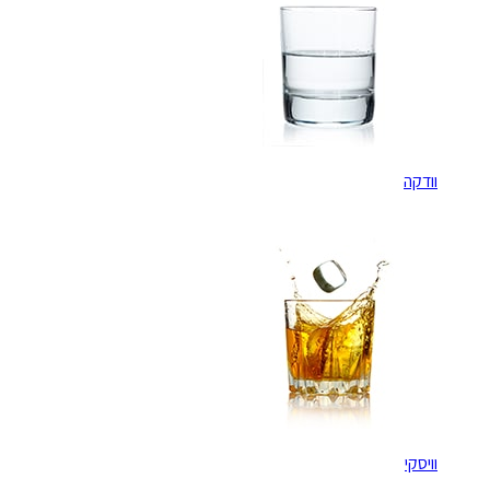
וודקה
וויסקי