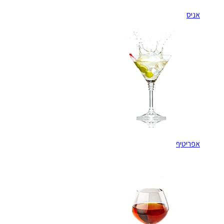
אניס
אפריטיף