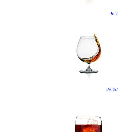
ליקר
קוניאק