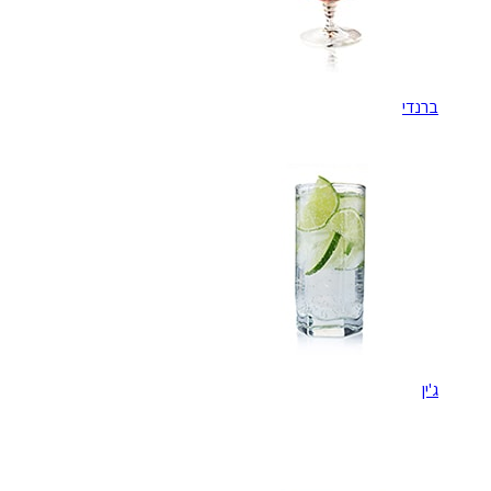
ברנדי
ג'ין