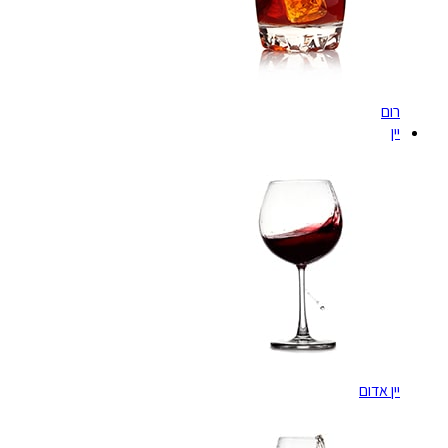
רום
יין
יין אדום