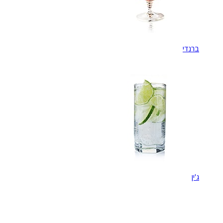
ברנדי
ג'ין