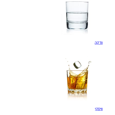
וודקה
וויסקי