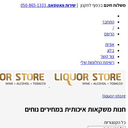
משלוח חינם
בכפוף לתקנון |
שירות וואטסאפ.
050-865-1333
התחבר
/
הרשם
אודות
בלוג
צור קשר
רשימת החלומות שלי
liquor-store
חנות משקאות איכותית במחירים נוחים
כל הקטגוריות