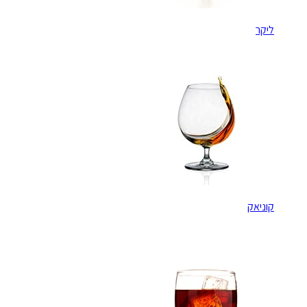
ליקר
קוניאק