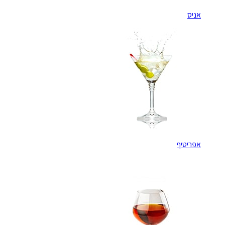
אניס
אפריטיף