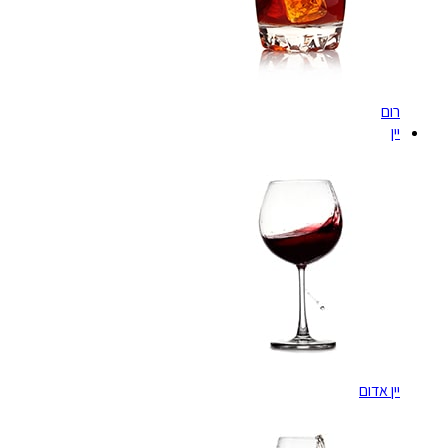
רום
יין
יין אדום