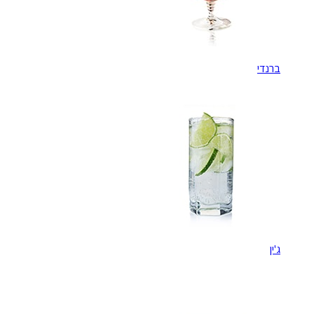
ברנדי
ג'ין