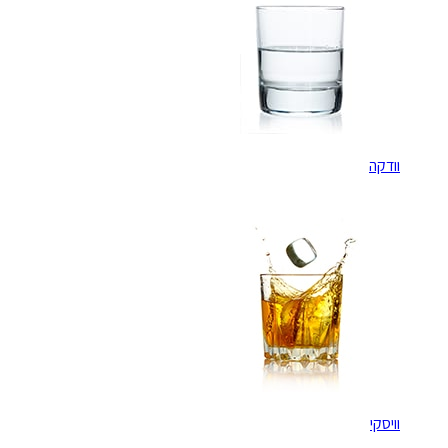
וודקה
וויסקי