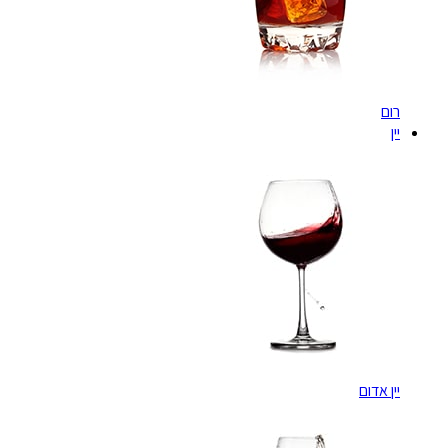
רום
יין
יין אדום