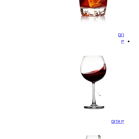
רום
יין
יין אדום