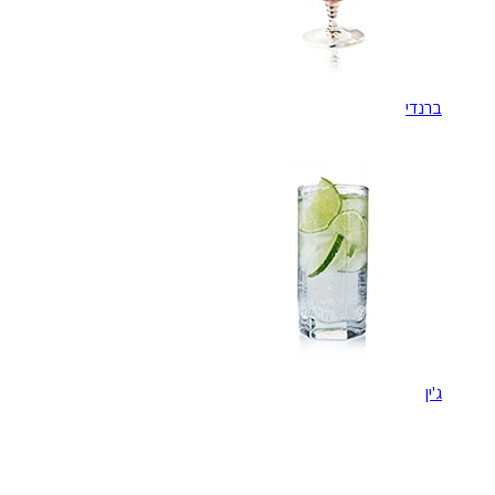
ברנדי
ג'ין