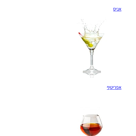
אניס
אפריטיף