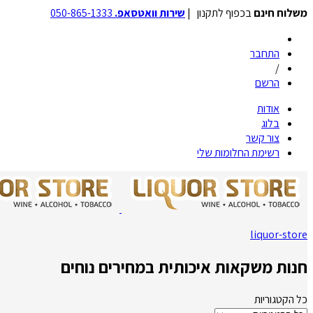
משלוח חינם
בכפוף לתקנון |
שירות וואטסאפ.
050-865-1333
התחבר
/
הרשם
אודות
בלוג
צור קשר
רשימת החלומות שלי
liquor-store
חנות משקאות איכותית במחירים נוחים
כל הקטגוריות