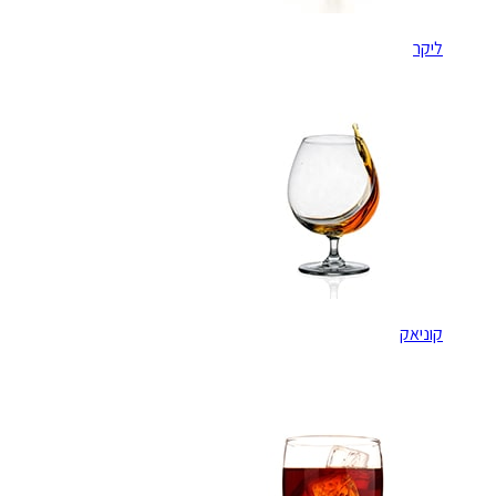
ליקר
קוניאק