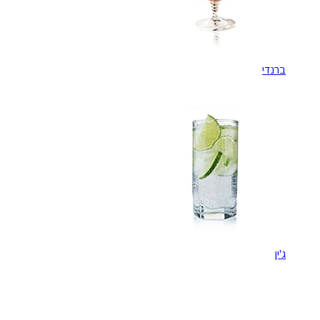
ברנדי
ג'ין