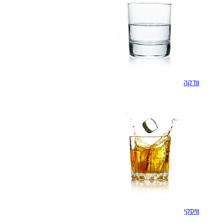
וודקה
וויסקי