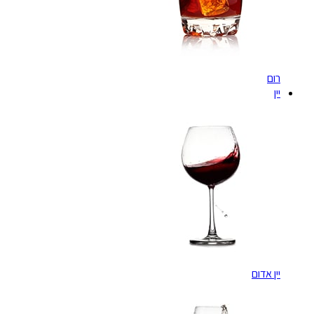
רום
יין
יין אדום