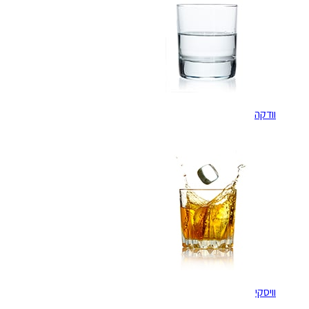
וודקה
וויסקי