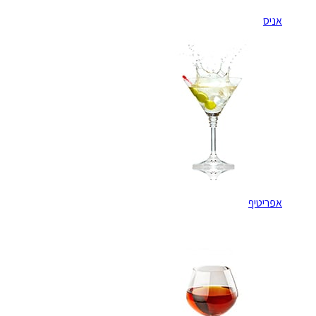
אניס
אפריטיף