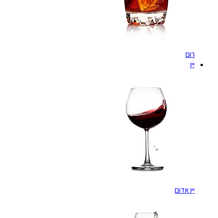
רום
יין
יין אדום