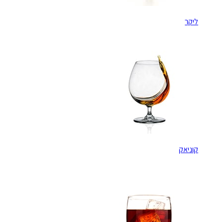
ליקר
קוניאק