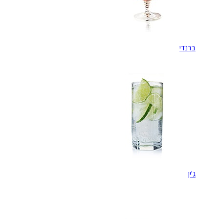
ברנדי
ג'ין