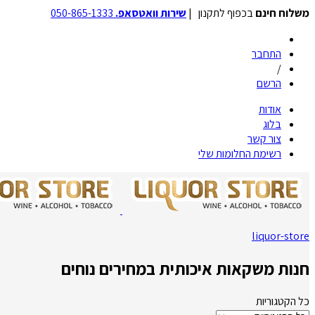
משלוח חינם
בכפוף לתקנון |
שירות וואטסאפ.
050-865-1333
התחבר
/
הרשם
אודות
בלוג
צור קשר
רשימת החלומות שלי
liquor-store
חנות משקאות איכותית במחירים נוחים
כל הקטגוריות