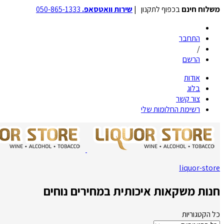
משלוח חינם
בכפוף לתקנון |
שירות וואטסאפ.
050-865-1333
התחבר
/
הרשם
אודות
בלוג
צור קשר
רשימת החלומות שלי
liquor-store
חנות משקאות איכותית במחירים נוחים
כל הקטגוריות