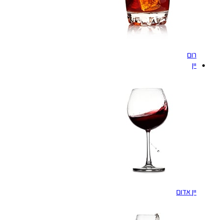
רום
יין
יין אדום