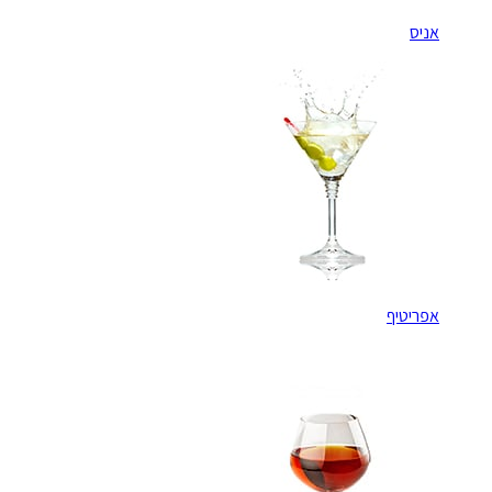
אניס
אפריטיף