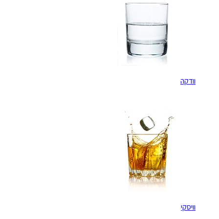
וודקה
וויסקי