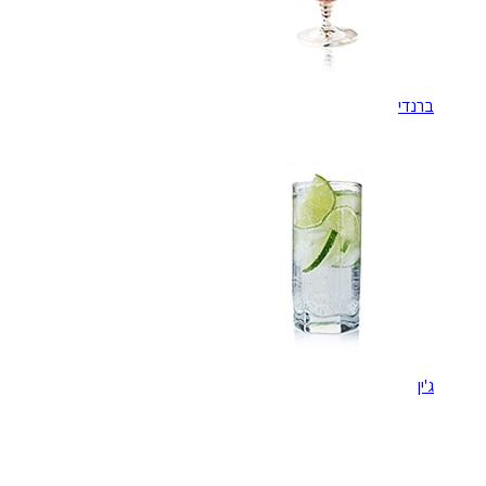
ברנדי
ג'ין