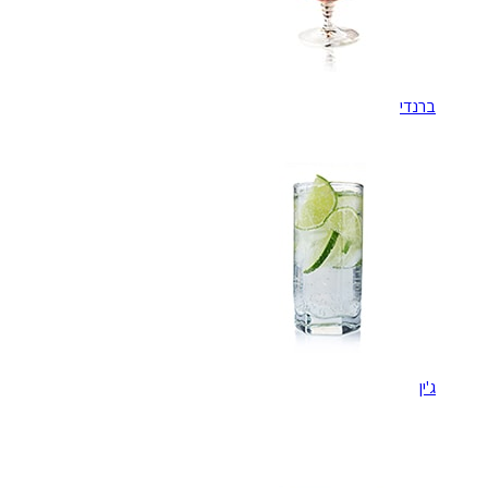
ברנדי
ג'ין