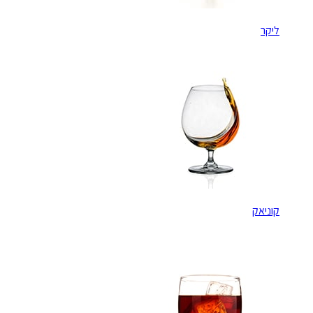
ליקר
קוניאק