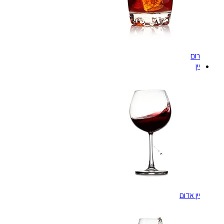
רום
יין
יין אדום