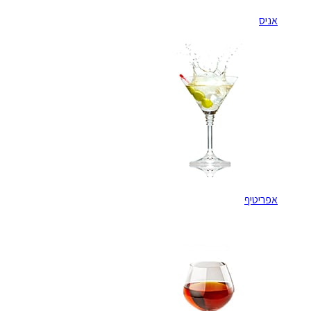
אניס
אפריטיף