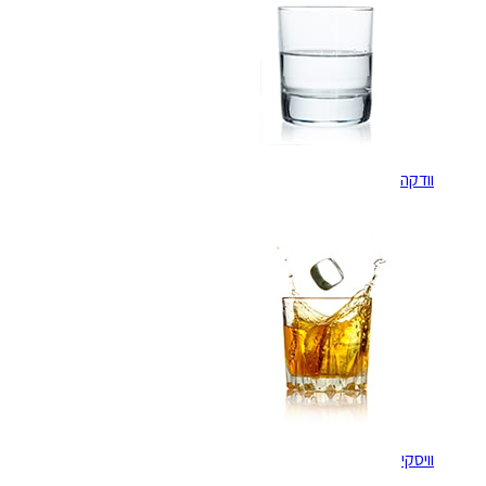
וודקה
וויסקי