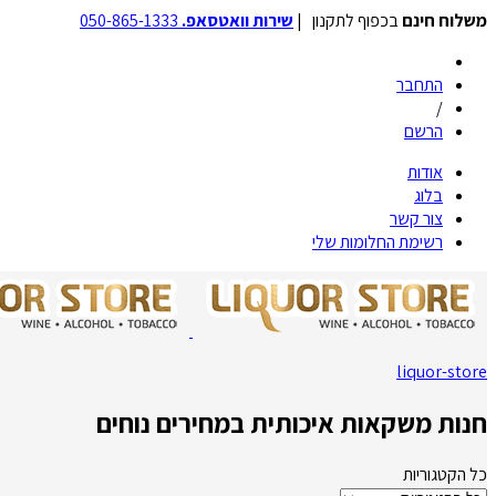
משלוח חינם
בכפוף לתקנון |
שירות וואטסאפ.
050-865-1333
התחבר
/
הרשם
אודות
בלוג
צור קשר
רשימת החלומות שלי
liquor-store
חנות משקאות איכותית במחירים נוחים
כל הקטגוריות