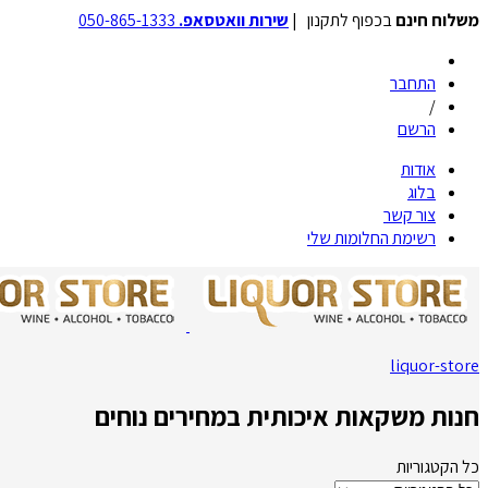
משלוח חינם
בכפוף לתקנון |
שירות וואטסאפ.
050-865-1333
התחבר
/
הרשם
אודות
בלוג
צור קשר
רשימת החלומות שלי
liquor-store
חנות משקאות איכותית במחירים נוחים
כל הקטגוריות