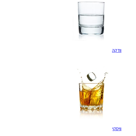
וודקה
וויסקי