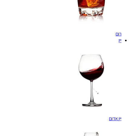
רום
יין
יין אדום