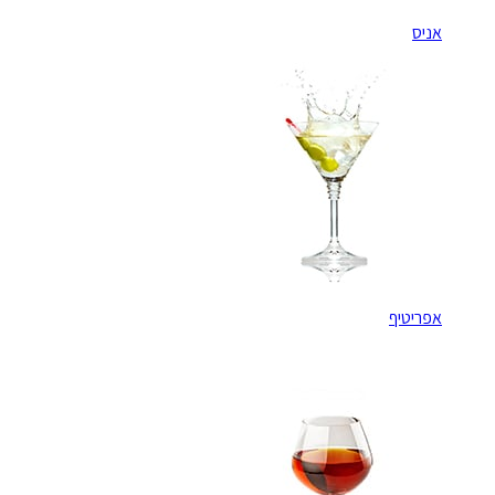
אניס
אפריטיף