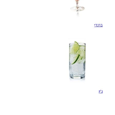
ברנדי
ג'ין