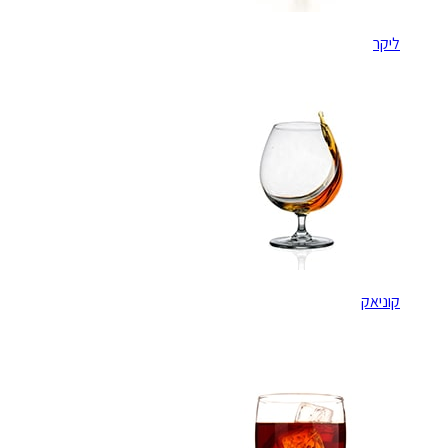
ליקר
קוניאק