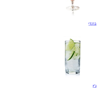
ברנדי
ג'ין