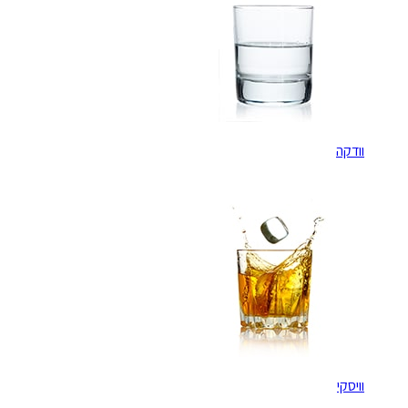
וודקה
וויסקי