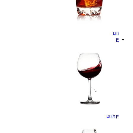
רום
יין
יין אדום