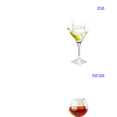
אניס
אפריטיף