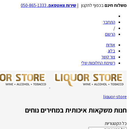
משלוח חינם
בכפוף לתקנון |
שירות וואטסאפ.
050-865-1333
התחבר
/
הרשם
אודות
בלוג
צור קשר
רשימת החלומות שלי
liquor-store
חנות משקאות איכותית במחירים נוחים
כל הקטגוריות