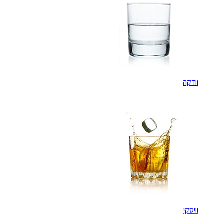
וודקה
וויסקי