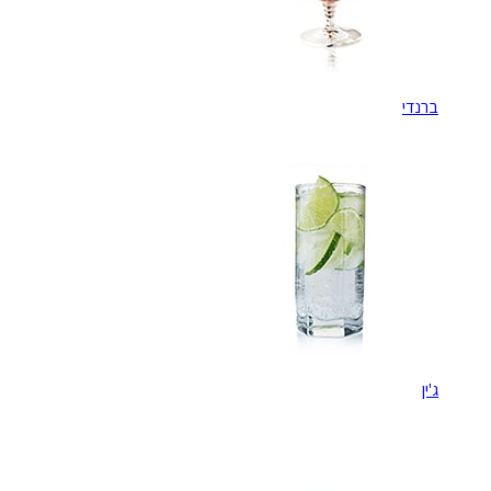
ברנדי
ג'ין