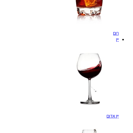
רום
יין
יין אדום