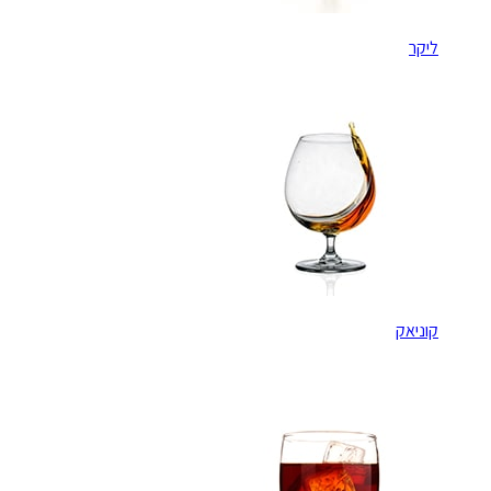
ליקר
קוניאק