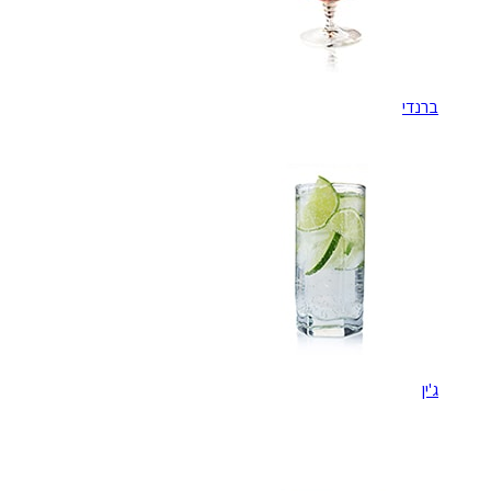
ברנדי
ג'ין