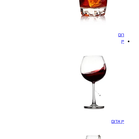
רום
יין
יין אדום