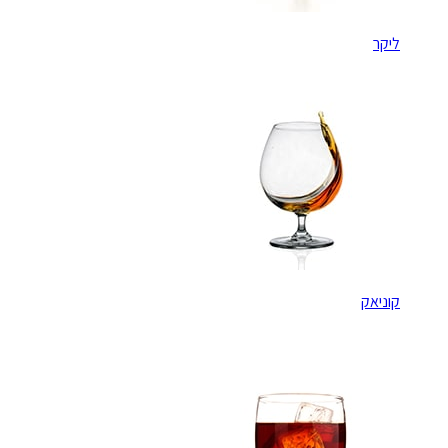
ליקר
קוניאק