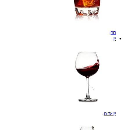
רום
יין
יין אדום