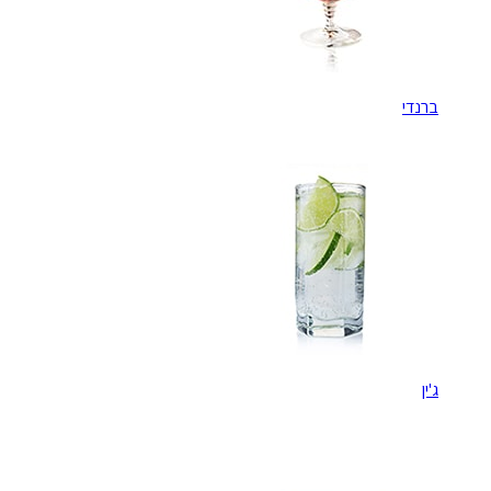
ברנדי
ג'ין