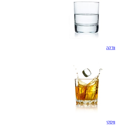
וודקה
וויסקי