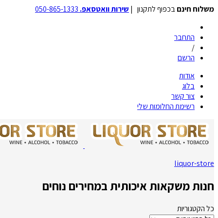
משלוח חינם
בכפוף לתקנון |
שירות וואטסאפ.
050-865-1333
התחבר
/
הרשם
אודות
בלוג
צור קשר
רשימת החלומות שלי
liquor-store
חנות משקאות איכותית במחירים נוחים
כל הקטגוריות