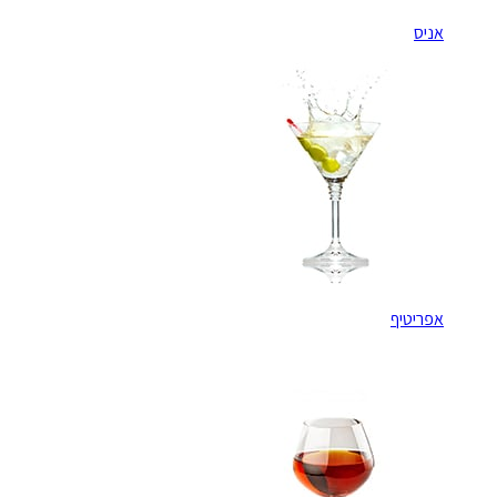
אניס
אפריטיף