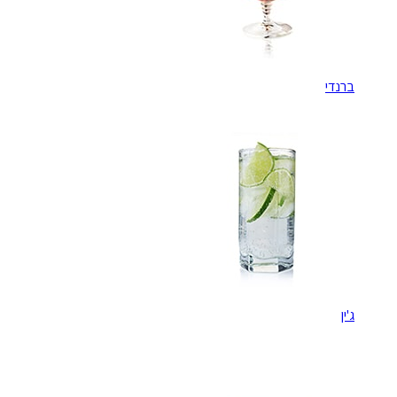
ברנדי
ג'ין