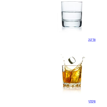
וודקה
וויסקי