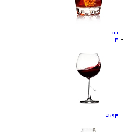
רום
יין
יין אדום