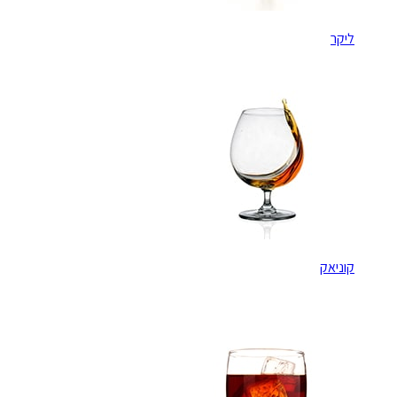
ליקר
קוניאק