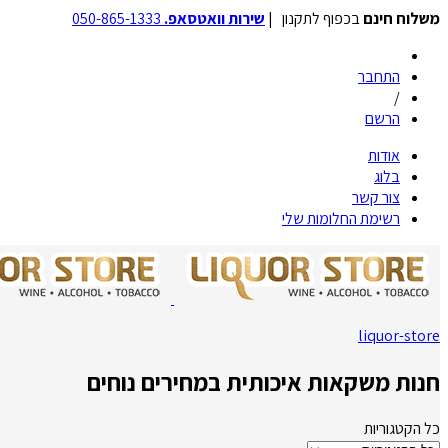
משלוח חינם
בכפוף לתקנון |
שירות וואטסאפ.
050-865-1333
התחבר
/
הרשם
אודות
בלוג
צור קשר
רשימת החלומות שלי
liquor-store
חנות משקאות איכותית במחירים נוחים
כל הקטגוריות