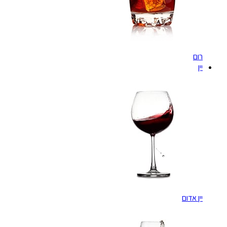
רום
יין
יין אדום