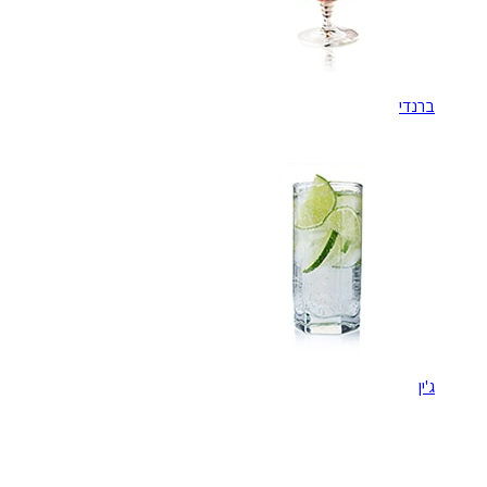
ברנדי
ג'ין