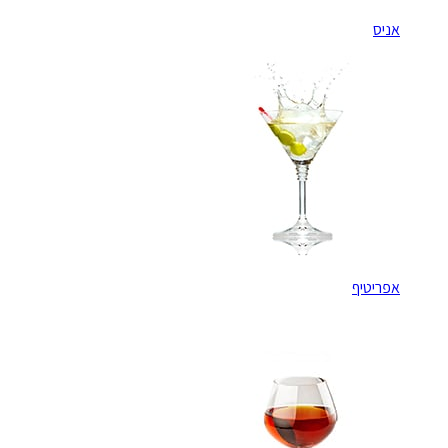
אניס
אפריטיף