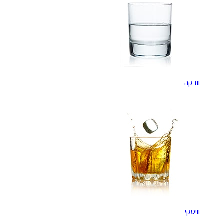
וודקה
וויסקי