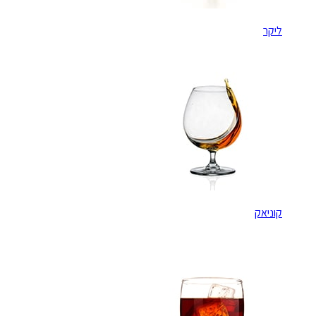
ליקר
קוניאק