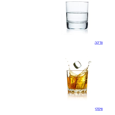
וודקה
וויסקי