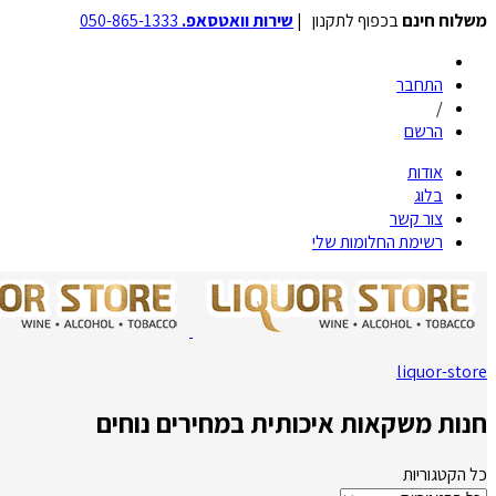
משלוח חינם
בכפוף לתקנון |
שירות וואטסאפ.
050-865-1333
התחבר
/
הרשם
אודות
בלוג
צור קשר
רשימת החלומות שלי
liquor-store
חנות משקאות איכותית במחירים נוחים
כל הקטגוריות