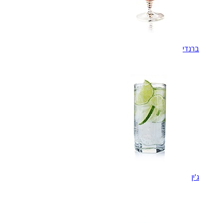
ברנדי
ג'ין