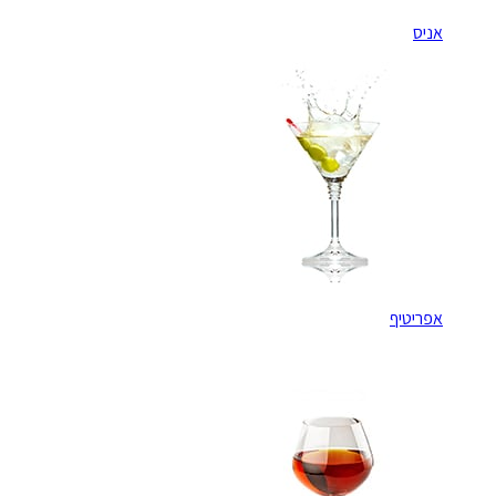
אניס
אפריטיף