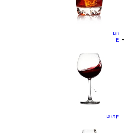
רום
יין
יין אדום