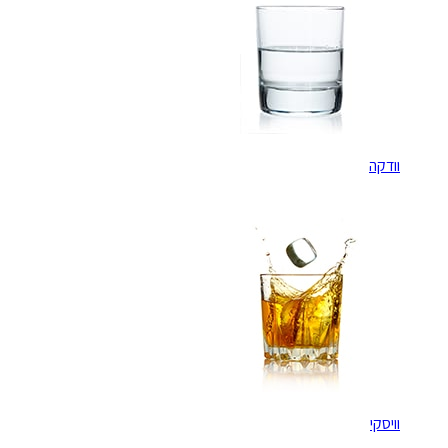
וודקה
וויסקי