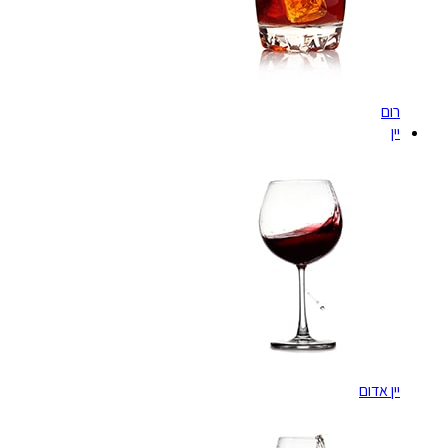
רום
יין
יין אדום