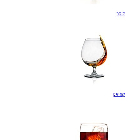
ליקר
קוניאק