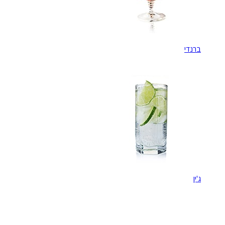
ברנדי
ג'ין