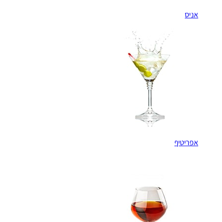
אניס
אפריטיף