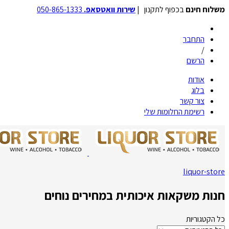
משלוח חינם
בכפוף לתקנון |
שירות וואטסאפ.
050-865-1333
התחבר
/
הרשם
אודות
בלוג
צור קשר
רשימת החלומות שלי
liquor-store
חנות משקאות איכותית במחירים נוחים
כל הקטגוריות