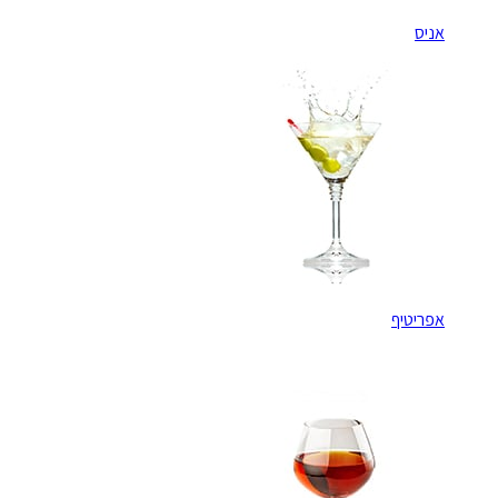
אניס
אפריטיף