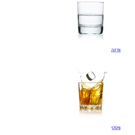
וודקה
וויסקי