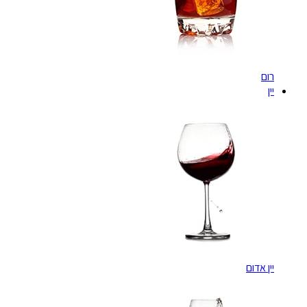
רום
יין
יין אדום