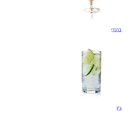
ברנדי
ג'ין