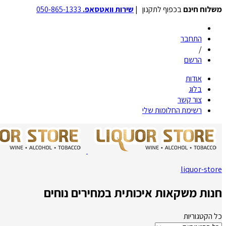
משלוח חינם
בכפוף לתקנון |
שירות וואטסאפ.
050-865-1333
התחבר
/
הרשם
אודות
בלוג
צור קשר
רשימת החלומות שלי
liquor-store
חנות משקאות איכותית במחירים נוחים
כל הקטגוריות